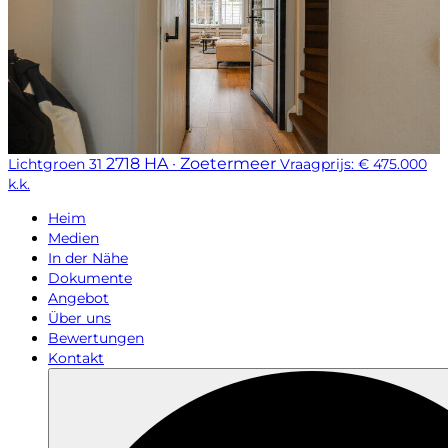
2718 HA · Zoetermeer
Lichtgroen 31
Vraagprijs: € 475.000
k.k.
Heim
Medien
In der Nähe
Dokumente
Angebot
Über uns
Bewertungen
Kontakt