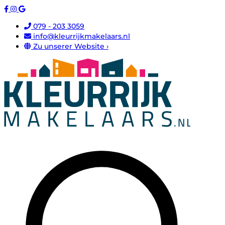
079 - 203 3059
info@kleurrijkmakelaars.nl
Zu unserer Website ›